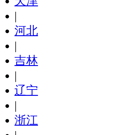
天津
|
河北
|
吉林
|
辽宁
|
浙江