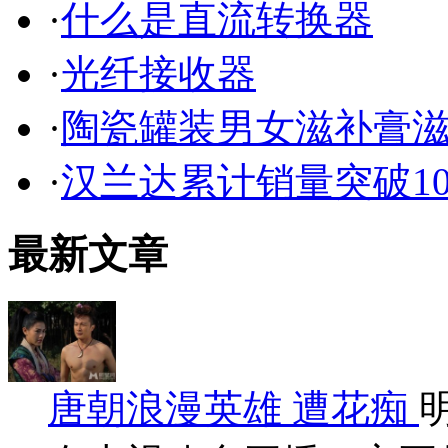
·
什么是直流转换器
·
光纤接收器
·
陶瓷罐装男女滋补膏
·
汉兰达累计销量突破1
最新文章
唐朝浪漫英雄 遭花痴