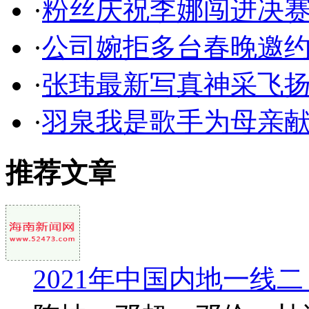
·
粉丝庆祝李娜闯进决赛
·
公司婉拒多台春晚邀约 
·
张玮最新写真神采飞扬
·
羽泉我是歌手为母亲
推荐文章
2021年中国内地一线