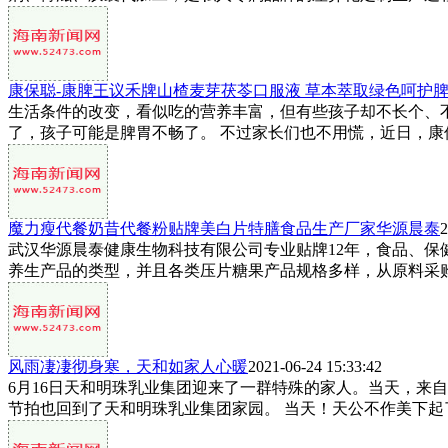
康保聪-康脾王议禾牌山楂麦芽茯苓口服液 草本萃取绿色呵护
生活条件的改变，看似吃的营养丰富，但有些孩子却不长个、
了，孩子可能是脾胃不畅了。 不过家长们也不用慌，近日，康保
魔力瘦代餐奶昔代餐粉贴牌美白片特膳食品生产厂家华源晨泰
2
武汉华源晨泰健康生物科技有限公司专业贴牌12年，食品、
养生产品的类型，并且各类压片糖果产品规格多样，从原料采购到
风雨凄凄彻身寒，天和如家人心暖
2021-06-24 15:33:42
6月16日天和明珠乳业集团迎来了一群特殊的家人。当天，来
节拍也回到了天和明珠乳业集团家园。 当天！天公不作美下起了