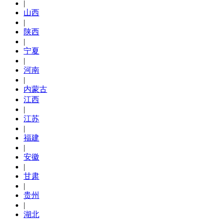
|
山西
|
陕西
|
宁夏
|
河南
|
内蒙古
江西
|
江苏
|
福建
|
安徽
|
甘肃
|
贵州
|
湖北