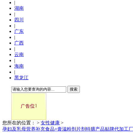
|
湖南
|
四川
|
广东
|
广西
|
云南
|
海南
|
黑龙江
搜索
您所在的位置：
>
女性健康
>
孕妇及乳母营养补充食品+膏滋粉剂片剂特膳产品贴牌代加工