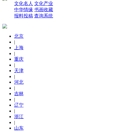
文化名人
文化产业
中华情缘
书画收藏
报料投稿
查询系统
北京
|
上海
|
重庆
|
天津
|
河北
|
吉林
|
辽宁
|
浙江
|
山东