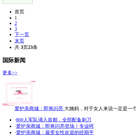
首页
1
2
3
下一页
末页
共
3
页
23
条
国际新闻
更多>>
爱护亲商城：即将闪亮
大姨妈，对于女人来说一定是一
·
800人军队涌入首都，全部配备刺刀
·
爱护亲商城：即将闪亮登场！专业呵
·
爱护亲商城：最受女性欢迎的经期平