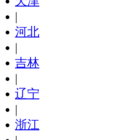
天津
|
河北
|
吉林
|
辽宁
|
浙江