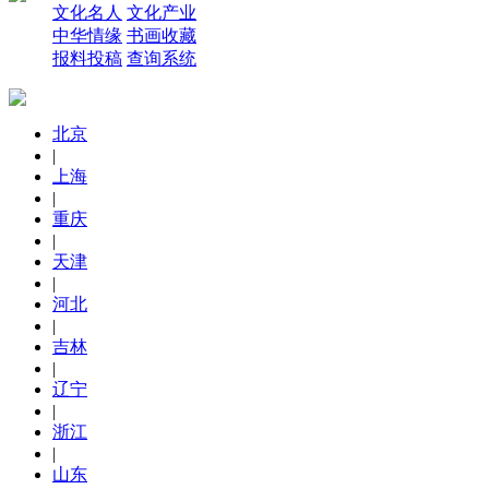
文化名人
文化产业
中华情缘
书画收藏
报料投稿
查询系统
北京
|
上海
|
重庆
|
天津
|
河北
|
吉林
|
辽宁
|
浙江
|
山东