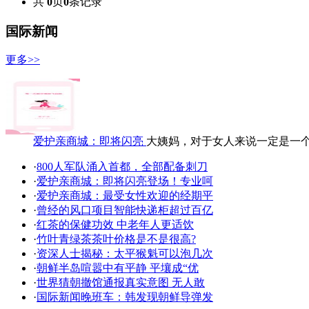
共
0
页
0
条记录
国际新闻
更多>>
爱护亲商城：即将闪亮
大姨妈，对于女人来说一定是一
·
800人军队涌入首都，全部配备刺刀
·
爱护亲商城：即将闪亮登场！专业呵
·
爱护亲商城：最受女性欢迎的经期平
·
曾经的风口项目智能快递柜超过百亿
·
红茶的保健功效 中老年人更适饮
·
竹叶青绿茶茶叶价格是不是很高?
·
资深人士揭秘：太平猴魁可以泡几次
·
朝鲜半岛喧嚣中有平静 平壤成“优
·
世界猜朝撤馆通报真实意图 无人敢
·
国际新闻晚班车：韩发现朝鲜导弹发