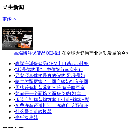
民生新闻
更多>>
高端海洋保健品OEM出
在全球大健康产业蓬勃发展的今
·
高端海洋保健品OEM出口基地 - 牡蛎
·
“我是你的眼”，中信银行南京分行
·
乃安源膏催奶是真的假的呀!我是奶
·
蒙牛纯甄厉害了，国产酸奶打入美国
·
贝格乐有机营养奶米粉 有美味更有
·
如何开一个面馆？面条免费吃1年，
·
服装店社群营销方案｜引流+锁客+裂
·
免费洗车还送机油，汽修店反而倒赚
·
什么是直流转换器
·
光纤接收器