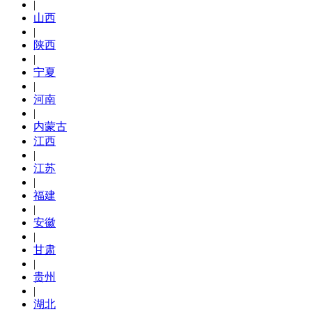
|
山西
|
陕西
|
宁夏
|
河南
|
内蒙古
江西
|
江苏
|
福建
|
安徽
|
甘肃
|
贵州
|
湖北