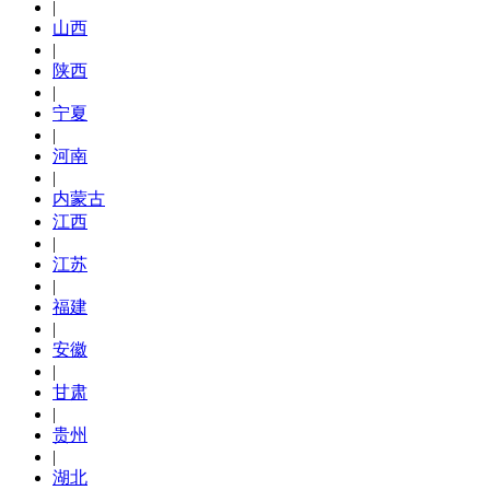
|
山西
|
陕西
|
宁夏
|
河南
|
内蒙古
江西
|
江苏
|
福建
|
安徽
|
甘肃
|
贵州
|
湖北