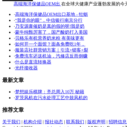
高端海洋保健品OEM出
在全球大健康产业蓬勃发展的今
·
高端海洋保健品OEM出口基地 - 牡蛎
·
“我是你的眼”，中信银行南京分行
·
乃安源膏催奶是真的假的呀!我是奶
·
蒙牛纯甄厉害了，国产酸奶打入美国
·
贝格乐有机营养奶米粉 有美味更有
·
如何开一个面馆？面条免费吃1年，
·
服装店社群营销方案｜引流+锁客+裂
·
免费洗车还送机油，汽修店反而倒赚
·
什么是直流转换器
·
光纤接收器
最新文章
·
梦想娱乐棋牌：齐总周入10万 秘籍
·
罗茨风机在污水处理工艺中鼓风机的
推荐文章
关于我们
|
机构介绍
|
报社动态
|
联系我们
|
版权声明
|
招聘信息