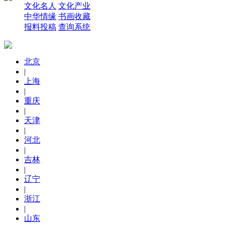
文化名人
文化产业
中华情缘
书画收藏
报料投稿
查询系统
北京
|
上海
|
重庆
|
天津
|
河北
|
吉林
|
辽宁
|
浙江
|
山东