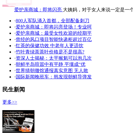
爱护亲商城：即将闪亮
大姨妈，对于女人来说一定是一
·
800人军队涌入首都，全部配备刺刀
·
爱护亲商城：即将闪亮登场！专业呵
·
爱护亲商城：最受女性欢迎的经期平
·
曾经的风口项目智能快递柜超过百亿
·
红茶的保健功效 中老年人更适饮
·
竹叶青绿茶茶叶价格是不是很高?
·
资深人士揭秘：太平猴魁可以泡几次
·
朝鲜半岛喧嚣中有平静 平壤成“优
·
世界猜朝撤馆通报真实意图 无人敢
·
国际新闻晚班车：韩发现朝鲜导弹发
民生新闻
更多>>