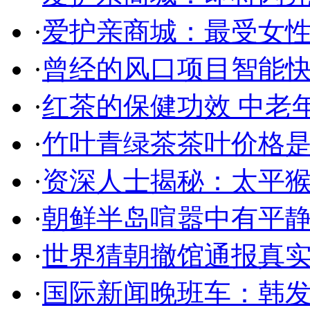
·
爱护亲商城：最受女
·
曾经的风口项目智能
·
红茶的保健功效 中老
·
竹叶青绿茶茶叶价格是
·
资深人士揭秘：太平
·
朝鲜半岛喧嚣中有平静
·
世界猜朝撤馆通报真实
·
国际新闻晚班车：韩