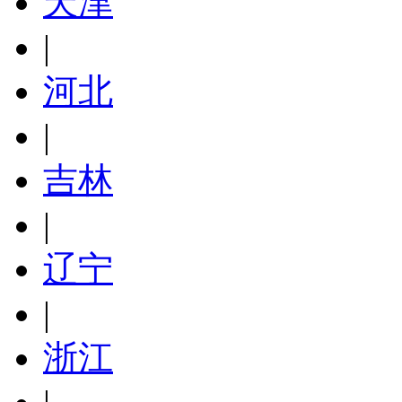
天津
|
河北
|
吉林
|
辽宁
|
浙江