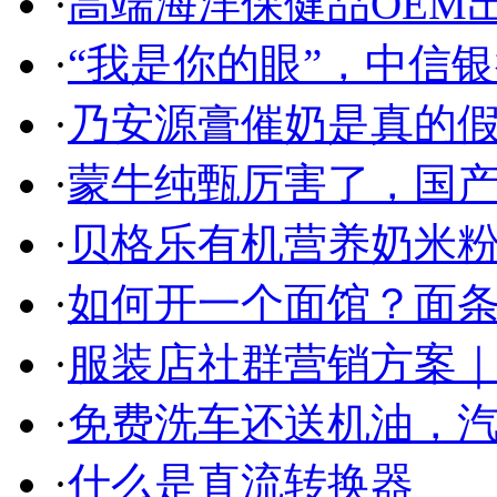
·
高端海洋保健品OEM出
·
“我是你的眼”，中信
·
乃安源膏催奶是真的假
·
蒙牛纯甄厉害了，国
·
贝格乐有机营养奶米粉
·
如何开一个面馆？面条
·
服装店社群营销方案｜
·
免费洗车还送机油，
·
什么是直流转换器