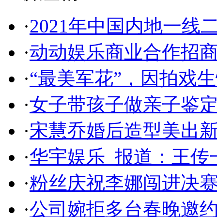
·
2021年中国内地一线
·
动动娱乐商业合作招
·
“最美军花”，因拍戏
·
女子带孩子做亲子鉴定
·
宋慧乔婚后造型美出新高
·
华宇娱乐_报道：王传
·
粉丝庆祝李娜闯进决赛
·
公司婉拒多台春晚邀约 