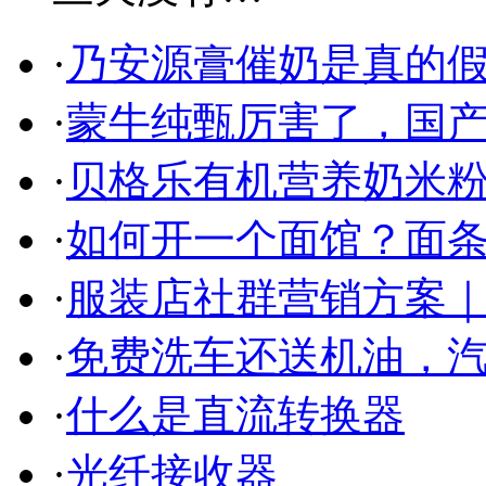
·
乃安源膏催奶是真的假
·
蒙牛纯甄厉害了，国
·
贝格乐有机营养奶米粉
·
如何开一个面馆？面条
·
服装店社群营销方案｜
·
免费洗车还送机油，
·
什么是直流转换器
·
光纤接收器