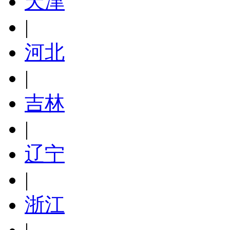
天津
|
河北
|
吉林
|
辽宁
|
浙江