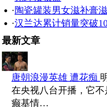
·
陶瓷罐装男女滋补膏
·
汉兰达累计销量突破1
最新文章
唐朝浪漫英雄 遭花痴
在央视八台开播，它不
癫基情…