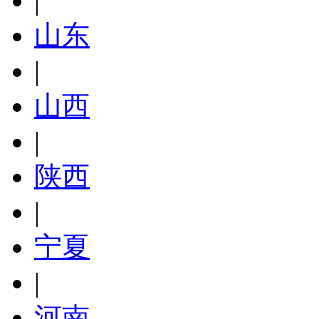
|
山东
|
山西
|
陕西
|
宁夏
|
河南