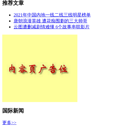
推荐文章
2021年中国内地一线二线三线明星榜单
唐朝浪漫英雄 遭花痴围剿的三大帅哥
云图遭删减剧情难懂 6个故事串联影片
国际新闻
更多>>