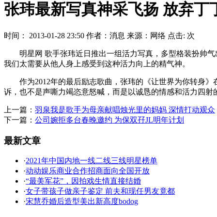
张玮最新写真神采飞扬 放弃丁
时间： 2013-01-28 23:50 作者：消息 来源：网络 点击:
次
明星网 歌手张玮近日推出一组活力写真，多型格装扮帅气出
我们太需要从他人身上感受到这种活力向上的精气神。
作为2012年的最后励志歌曲，张玮的《让世界为你转身》
诉，也不是声嘶力竭恣意怒喊，而是以诚恳的情感和活力四射的
上一篇：
羽泉我是歌手为母亲献唱烛光里的妈妈 深情打动观众
下一篇：
公司婉拒多台春晚邀约 为保双孖JL明年计划
最新文章
·
2021年中国内地一线二线三线明星榜单
·
动动娱乐商业合作招商面向全国开放
·
“最美军花”，因拍戏生情直接结婚
·
女子带孩子做亲子鉴定 前夫和现任男友竟都
·
宋慧乔婚后造型美出新高度bodog