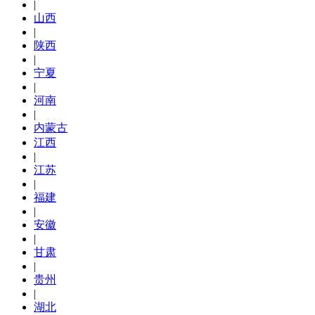
|
山西
|
陕西
|
宁夏
|
河南
|
内蒙古
江西
|
江苏
|
福建
|
安徽
|
甘肃
|
贵州
|
湖北