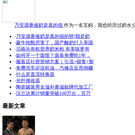
乃安源膏催奶是真的假
作为一名宝妈，我也经历过奶水
·
乃安源膏催奶是真的假的呀!我是奶
·
蒙牛纯甄厉害了，国产酸奶打入美国
·
贝格乐有机营养奶米粉 有美味更有
·
如何开一个面馆？面条免费吃1年，
·
服装店社群营销方案｜引流+锁客+裂
·
免费洗车还送机油，汽修店反而倒赚
·
什么是直流转换器
·
光纤接收器
·
陶瓷罐装男女滋补膏滋贴牌代加工厂
·
汉兰达累计销量突破100万台，百万
最新文章