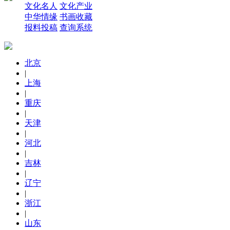
文化名人
文化产业
中华情缘
书画收藏
报料投稿
查询系统
北京
|
上海
|
重庆
|
天津
|
河北
|
吉林
|
辽宁
|
浙江
|
山东