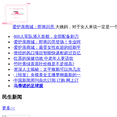
爱护亲商城：即将闪亮
大姨妈，对于女人来说一定是一
·
800人军队涌入首都，全部配备刺刀
·
爱护亲商城：即将闪亮登场！专业呵
·
爱护亲商城：最受女性欢迎的经期平
·
曾经的风口项目智能快递柜超过百亿
·
红茶的保健功效 中老年人更适饮
·
竹叶青绿茶茶叶价格是不是很高?
·
资深人士揭秘：太平猴魁可以泡几次
·
［转发］央视美女主播梦桐最新的一
·
中国新闻周刊杂志订阅,订购,网上订
·
马蒂诺的足球观
民生新闻
更多>>