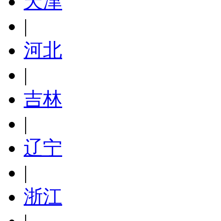
天津
|
河北
|
吉林
|
辽宁
|
浙江