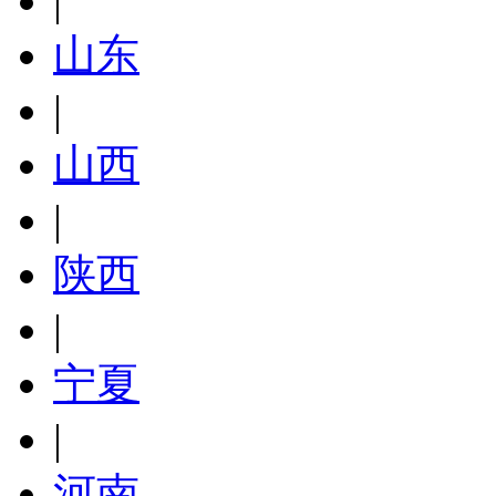
|
山东
|
山西
|
陕西
|
宁夏
|
河南