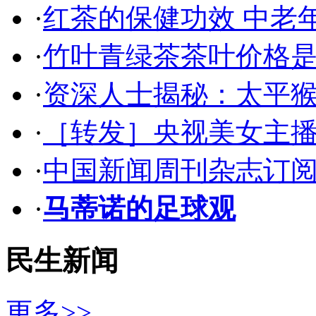
·
红茶的保健功效 中老
·
竹叶青绿茶茶叶价格是
·
资深人士揭秘：太平
·
［转发］央视美女主
·
中国新闻周刊杂志订阅
·
马蒂诺的足球观
民生新闻
更多>>