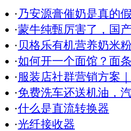
·
乃安源膏催奶是真的假
·
蒙牛纯甄厉害了，国
·
贝格乐有机营养奶米粉
·
如何开一个面馆？面条
·
服装店社群营销方案｜
·
免费洗车还送机油，
·
什么是直流转换器
·
光纤接收器