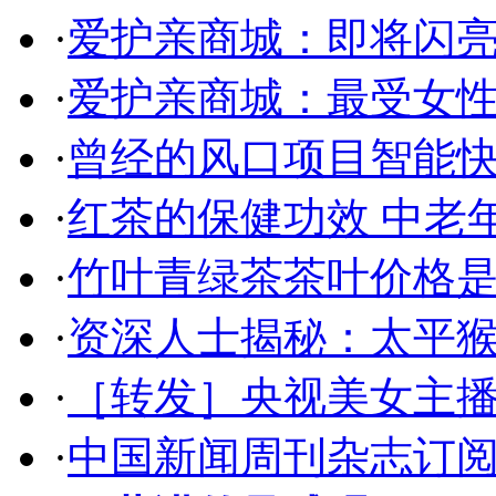
·
爱护亲商城：即将闪
·
爱护亲商城：最受女
·
曾经的风口项目智能
·
红茶的保健功效 中老
·
竹叶青绿茶茶叶价格是
·
资深人士揭秘：太平
·
［转发］央视美女主
·
中国新闻周刊杂志订阅