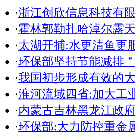
·
浙江创欣信息科技有
·
霍林郭勒扎哈淖尔露
·
太湖开捕:水更清鱼更
·
环保部坚持节能减排
·
我国初步形成有效的
·
淮河流域四省:加大工
·
内蒙古吉林黑龙江政
·
环保部:大力防控重金