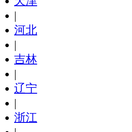
天津
|
河北
|
吉林
|
辽宁
|
浙江