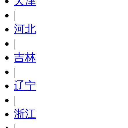
天津
|
河北
|
吉林
|
辽宁
|
浙江