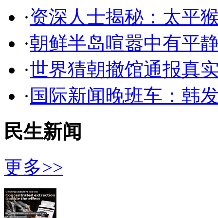
·
资深人士揭秘：太平
·
朝鲜半岛喧嚣中有平静
·
世界猜朝撤馆通报真实
·
国际新闻晚班车：韩
民生新闻
更多>>