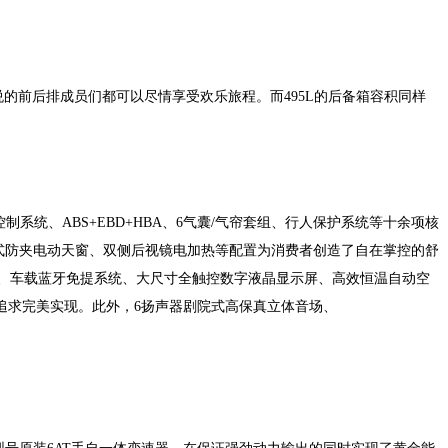
悦的前后排成员们都可以尽情享受
欢乐
旅程。
而495L的后备箱容积同样
控制系统、
ABS+EBD+HBA
、6气囊/气帘套组、行人保护系统等十余项核
开式防夹电动天窗、双侧后视镜电加热等配置为消费者创造了自在掌控的舒
、车载蓝牙免提系统、大尺寸全触控数字液晶显示屏、高效恒温自动空
追求完美实现。
此外，
6
扬声器剧院式高保真立体音场、