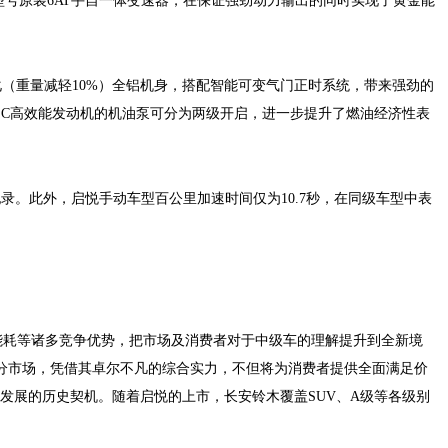
型号原装
6AT
手自一体变速器，在保证强劲动力输出的同时实现了黄金能
化（重量减轻
10%
）全铝机身，搭配智能可变气门正时系统，带来强劲的
EC
高效能发动机的机油泵可分为两级开启，进一步提升了燃油经济性表
纪录。此外，启悦手动车型百公里加速时间仅为
10.7
秒，在同级车型中表
能耗等诸多竞争优势，把市场及消费者对于中级车的理解提升到全新境
分市场，凭借其卓尔不凡的综合实力，不但将为消费者提供全面满足价
发展的历史契机。
随着启悦的上市，长安铃木
覆盖
SUV
、
A
级等各级别