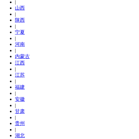
|
山西
|
陕西
|
宁夏
|
河南
|
内蒙古
江西
|
江苏
|
福建
|
安徽
|
甘肃
|
贵州
|
湖北