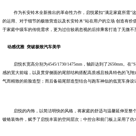
作为长安铃木全新推出的革命性力作，启悦紧扣“满足家庭所需”
的运用、对于细节的极致营造以及长安铃木“站在用户的立场
创造有价
于家庭中级车的传统需求，更为过往较易忽视的后排乘客打造了无微不
动感优雅 突破极致汽车美学
启悦长宽高分别为
4545/1730/1475mm
，轴距达到了
2650mm
。在“
S
感的宽大前端，以及贯穿侧面的尾部结构搭配高质感且独具特色的飞翔
气而精致的前脸造型；而后备箱尾部造型结合与跑车神似的低宽车身设
启悦的内饰，以简洁明快的风格，将家庭的舒适与温馨延伸至整
镀铬装饰件，赋予了启悦丰富的空间层次；中控台和前门板上采用了仿