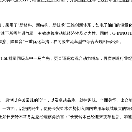
最大功率达
90kW
，峰值扭矩达
158Nm
，分别匹配
5
速手动或日本爱信最新
荣，采用了“新材料、新结构、新技术”三维创新体系，如电子油门的轻量
转速下所需的进气量，有效改善发动机经济性及动力性。同时，
G-INNOT
摩擦、降噪音”三重优化举措，在同级主流车型中综合表现相当出众。
在
1.6L
排量同级车中一马当先，更直逼高端混合动力轿车，再度创造行业
上，启悦以突破常规的设计，以及卓越品质、驾控趣味、全面关怀、出众
。
一方面，启悦的诞生，使得长安铃木强势切入国内乘用车领域最大的细
正如
长安铃木
常务副总经理蔡勇所言：“长安铃木
已经迎来变革创新、加速