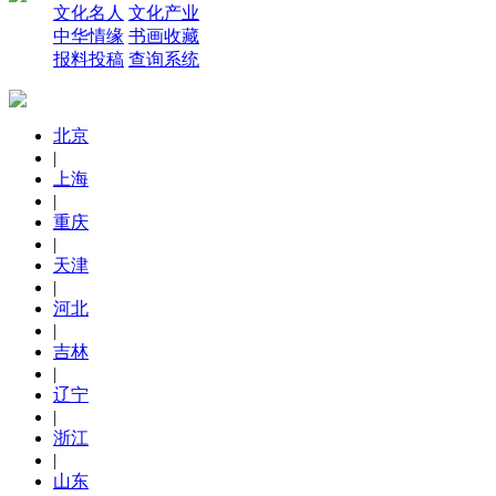
文化名人
文化产业
中华情缘
书画收藏
报料投稿
查询系统
北京
|
上海
|
重庆
|
天津
|
河北
|
吉林
|
辽宁
|
浙江
|
山东