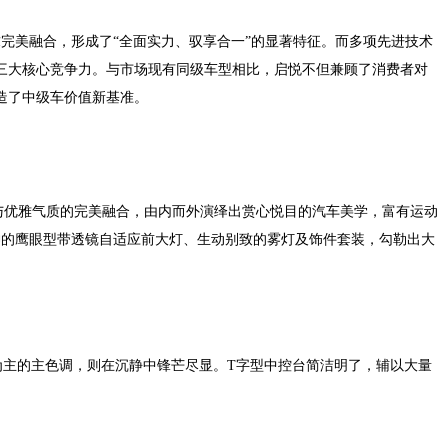
完美融合，形成了“全面实力、驭享合一”的显著特征。而多项先进技术
”三大核心竞争力。与市场现有同级车型相比，启悦不但兼顾了消费者对
造了中级车价值新基准。
与优雅气质的完美融合，由内而外演绎出赏心悦目的汽车美学，富有运动
神的鹰眼型带透镜自适应前大灯、生动别致的雾灯及饰件套装，勾勒出大
为主的主色调，则在沉静中锋芒尽显。T字型中控台简洁明了，辅以大量