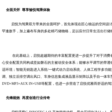
全面关怀 尊享愉悦驾乘体验
启悦为驾乘双方带来的全面呵护，首先体现在匠心独运的空间设
罕逢敌手，加上遍布车身的多处精巧储物格，
足以应付日常生活出行储
在此基础上，启悦超越期待的丰富配置更进一步提升了对于消费
心安全配置共同构成坚如磐石的主被动安全体系；能够水平调节的带透镜
适环境；智能无钥匙进入系统
/
一键式动力启动系统、人体工程学多功能
调、独立后排空调出风口、车身信息集成液晶显示矩阵以及手自一体车
DVD+MP3+AUX IN+USB
等配置，也进一步营造了启悦优雅而舒适的驾
先锋能效 再度创造行业传奇