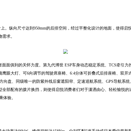
计上
。纵向尺寸达到950mm的后排空间，经过平整化设计的地面，使得启
物需求。
者面面俱到的关怀力度。
第九代博世
ESP
车身动态稳定系统、
TCS
牵引力
鹰眼大灯、可6向调节的驾驶席座椅、6:4分体可折叠式后排座椅、双
方向盘、同级唯一的防紫外线后窗遮阳帘、定速巡航系统、
GPS
导航系统
型全部配有的拨片换挡，则使得启悦消费者们对于潇洒由心、轻松愉悦的
乘体验。