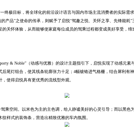
这一终极目标，将全球化的前沿设计语言与国内市场主流消费者的实际需求
值的产品”之使命的传承，则赋予了启悦“驾趣之悦、关怀之享、先锋能耗
至的关怀体验，从而能够使家庭每位成员的驾乘过程都变成美好享受，缔
porty & Noble”
（动感与优雅）的设计主题指引下，启悦实现了动感元素
式后尾灯组合，使其线条轮廓张力十足；
4
幅镀铬进气格栅，结合犀利有
计，使得启悦具有更优秀的流线型外观。
个驾乘空间。以米色为主的主色调，给人静谧美好的心灵引导；而以黑色
木纹样式的装饰条，营造出精致优雅的车内氛围。