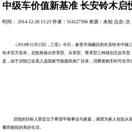
中级车价值新基准 长安铃木启
时间： 2014-12-26 11:23 作者：314127396 来源：未知 点击:
次
（
201
4年
1
2月
2
3日，三亚）今日，备受市场瞩目的长安铃木中级
铃木官方宣布，启悦将推出舒享型、乐享型、尊享型三种级别五款车型，并
是，由于启悦已全系入选国家节能惠民推广目录，消费者购车时可在市
启悦的目标人群定位于希望平衡事业与家庭，渴望为家人创造从容
馨而愉悦的美好生活。