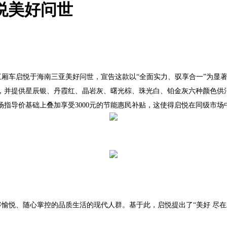
悦美好问世
三厢车启悦于海南三亚美好问世，宣告这款以“全面实力、驭享合一”为显
提供星辰银、丹霞红、晶岩灰、曙光棕、珠光白、铂金灰六种颜色供消费者
场指导价基础上叠加享受
3000
元的节能惠民补贴，这使得启悦在同级市场
愉悦、随心掌控的品质生活的现代人群。基于此，启悦提出了“美好 尽