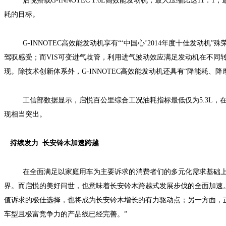
启悦搭载
G-INNOTEC 1.6L
高效能发动机，最大压缩比达
11
：
1
，
耗的目标。
G-INNOTEC
高效能发动机享有“‘中国心’
2014
年度十佳发动机”殊
驾驭感受；而
VIS
可变进气歧管，利用进气波动效应满足发动机在不同
现。除技术创新体系外，
G-INNOTEC
高效能发动机还具有“降能耗、降
工信部数据显示，启悦百公里综合工况油耗指标最低仅为
5.3L
，
现相当突出。
持续发力
长安铃木加速跨越
在全面满足以家庭用车为主要诉求的消费者们的多元化需求基础
界。而启悦的美好问世，也意味着长安铃木
跨越
式
发展步伐
的
全面加速
值诉求的极佳选择，也将成为长安铃木增长的有力驱动点；另一方面，
车型且极富竞争力的产品线
已经完善。”