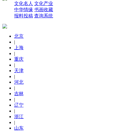
文化名人
文化产业
中华情缘
书画收藏
报料投稿
查询系统
北京
|
上海
|
重庆
|
天津
|
河北
|
吉林
|
辽宁
|
浙江
|
山东