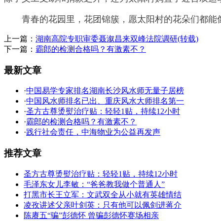
青春的花园里，花团锦簇，愿太阳村的花朵们都能像
上一篇：
湖南高院专职审委聂溆昌来双峰法院调研(转载)
下一篇：
霸郎的检测合格吗？有激素不？
最新文章
·
中国易学专家排名湖南长沙风水师无量子居榜
·
中国风水师排名已出、重庆风水大师排名第一
·
圣方古尊烫熨治疗贴：轻轻1贴，持续12小时
·
霸郎的检测合格吗？有激素不？
·
践行社会责任，中海物业为公益再发声
推荐文章
圣方古尊烫熨治疗贴：轻轻1贴，持续12小时
毛泽东女儿李敏：“爸爸教我做个普通人”
打黑市长王立军：文武双全从小就有英雄情结
凌孜讲述父亲叶剑英：只有他可以佩剑进蒋介
陈赓五“骗”彭德怀 曾骗彭德怀赛场相亲