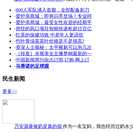
·
800人军队涌入首都，全部配备刺刀
·
爱护亲商城：即将闪亮登场！专业呵
·
爱护亲商城：最受女性欢迎的经期平
·
曾经的风口项目智能快递柜超过百亿
·
红茶的保健功效 中老年人更适饮
·
竹叶青绿茶茶叶价格是不是很高?
·
资深人士揭秘：太平猴魁可以泡几次
·
［转发］央视美女主播梦桐最新的一
·
中国新闻周刊杂志订阅,订购,网上订
·
马蒂诺的足球观
民生新闻
更多>>
乃安源膏催奶是真的假
作为一名宝妈，我也经历过奶水