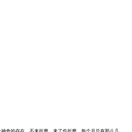
个神奇的存在。不来折磨，来了也折磨。每个月总有那么几…