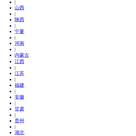
|
山西
|
陕西
|
宁夏
|
河南
|
内蒙古
江西
|
江苏
|
福建
|
安徽
|
甘肃
|
贵州
|
湖北