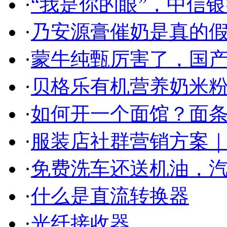
·
“我是你的眼”，中信
·
乃安源膏催奶是真的假
·
蒙牛纯甄厉害了，国
·
贝格乐有机营养奶米粉
·
如何开一个面馆？面条
·
服装店社群营销方案｜
·
免费洗车还送机油，
·
什么是直流转换器
·
光纤接收器