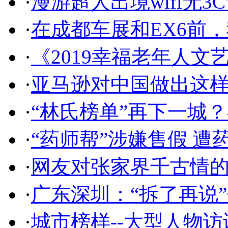
·
漫游超人出境wifi无
·
在成都车展和EX6前
·
《2019幸福老年人文
·
亚马逊对中国做出这
·
“林氏榜单”再下一城
·
“药师帮”涉嫌售假 遭
·
网友对张家界千古情的
·
广东深圳：“拆了再说
·
城市榜样--大型人物