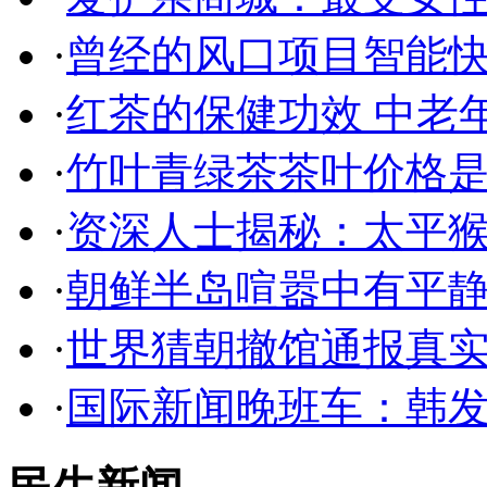
·
曾经的风口项目智能
·
红茶的保健功效 中老
·
竹叶青绿茶茶叶价格是
·
资深人士揭秘：太平
·
朝鲜半岛喧嚣中有平静
·
世界猜朝撤馆通报真实
·
国际新闻晚班车：韩