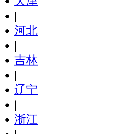
天津
|
河北
|
吉林
|
辽宁
|
浙江