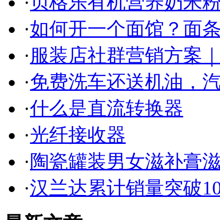
·
贝格乐有机营养奶米粉
·
如何开一个面馆？面条
·
服装店社群营销方案｜
·
免费洗车还送机油，
·
什么是直流转换器
·
光纤接收器
·
陶瓷罐装男女滋补膏
·
汉兰达累计销量突破1