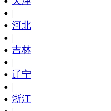
天津
|
河北
|
吉林
|
辽宁
|
浙江