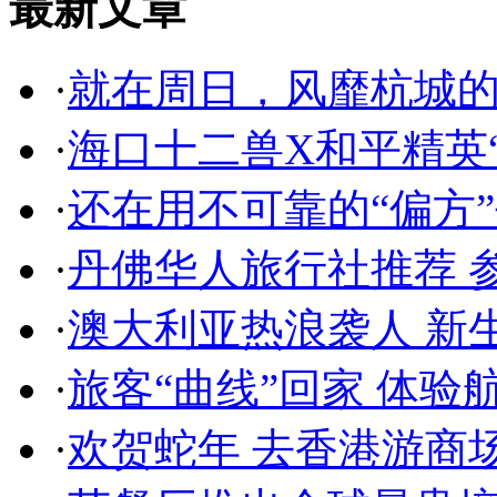
最新文章
·
就在周日，风靡杭城
·
海口十二兽X和平精英
·
还在用不可靠的“偏方
·
丹佛华人旅行社推荐 
·
澳大利亚热浪袭人 新
·
旅客“曲线”回家 体验
·
欢贺蛇年 去香港游商场