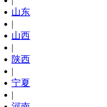
|
山东
|
山西
|
陕西
|
宁夏
|
河南