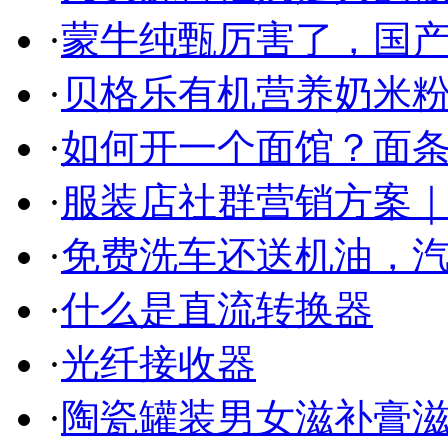
·
蒙牛纯甄厉害了，国
·
贝格乐有机营养奶米粉
·
如何开一个面馆？面条
·
服装店社群营销方案｜
·
免费洗车还送机油，
·
什么是直流转换器
·
光纤接收器
·
陶瓷罐装男女滋补膏