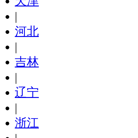
天津
|
河北
|
吉林
|
辽宁
|
浙江