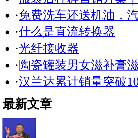
·
免费洗车还送机油，
·
什么是直流转换器
·
光纤接收器
·
陶瓷罐装男女滋补膏
·
汉兰达累计销量突破1
最新文章