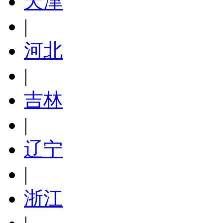
天津
|
河北
|
吉林
|
辽宁
|
浙江