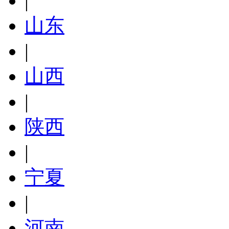
|
山东
|
山西
|
陕西
|
宁夏
|
河南