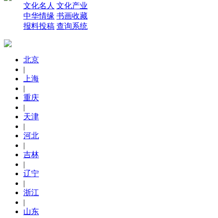
文化名人
文化产业
中华情缘
书画收藏
报料投稿
查询系统
北京
|
上海
|
重庆
|
天津
|
河北
|
吉林
|
辽宁
|
浙江
|
山东