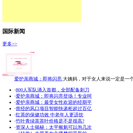
国际新闻
更多>>
爱护亲商城：即将闪亮
大姨妈，对于女人来说一定是一
·
800人军队涌入首都，全部配备刺刀
·
爱护亲商城：即将闪亮登场！专业呵
·
爱护亲商城：最受女性欢迎的经期平
·
曾经的风口项目智能快递柜超过百亿
·
红茶的保健功效 中老年人更适饮
·
竹叶青绿茶茶叶价格是不是很高?
·
资深人士揭秘：太平猴魁可以泡几次