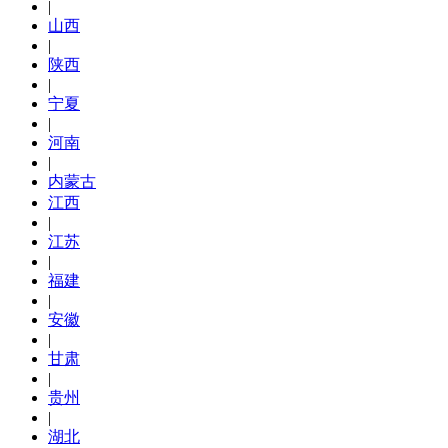
|
山西
|
陕西
|
宁夏
|
河南
|
内蒙古
江西
|
江苏
|
福建
|
安徽
|
甘肃
|
贵州
|
湖北