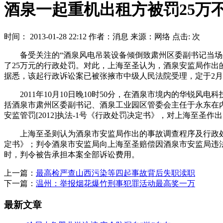
酒泉一起重机出租方被罚25万
时间： 2013-01-28 22:12 作者：消息 来源：网络 点击:
次
备受关注的“酒泉风电吊装设备倾倒致肃州区委副书记当场身
了25万元的行政处罚。对此，上海至圣认为，酒泉安监局作
据悉，该起行政诉讼案已被张掖市中级人民法院受理，定于2月
2011年10月10日晚10时50分，在酒泉市境内的华锐风电
括酒泉市肃州区委副书记、酒泉工业园区管委会主任于永东在内的
安监管罚[2012]执法-1号《行政处罚决定书》，对上海至圣作
上海至圣则认为酒泉市安监局作出的事故调查程序及行政处罚程
定书》；判令酒泉市安监局向上海至圣赔偿因酒泉市安监局违法行为
时，判令被告承担本案全部诉讼费用。
上一篇：
最高检严查山西污染等四起事故背后失职渎职
下一篇：
温州：举报烟花爆竹刑事犯罪活动最高奖一万
最新文章