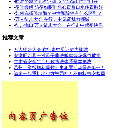
·
哈尼小象婴儿游泳裤 安全防漏自“游”自在
·
孕吐缓解 防孕妇呕吐恶心胃胀口水多胃酸妊
·
如何选择乳糖酶？中性和酸性有什么区别？
·
万人徒步大会 在行走中见证魅力椰城
·
徒步海口|万人徒步大会，在行走中感受快乐
推荐文章
万人徒步大会 在行走中见证魅力椰城
安徽肥西县一对母子非法贩卖烟花爆竹被拘
甘肃省安全生产行政执法体系基本形成
温州：举报烟花爆竹刑事犯罪活动最高奖一万
酒泉一起重机出租方被罚25万不服状告安监局