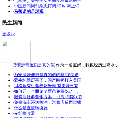
·
［转发］央视美女主播梦桐最新的一
·
中国新闻周刊杂志订阅,订购,网上订
·
马蒂诺的足球观
民生新闻
更多>>
乃安源膏催奶是真的假
作为一名宝妈，我也经历过奶水
·
乃安源膏催奶是真的假的呀!我是奶
·
蒙牛纯甄厉害了，国产酸奶打入美国
·
贝格乐有机营养奶米粉 有美味更有
·
如何开一个面馆？面条免费吃1年，
·
服装店社群营销方案｜引流+锁客+裂
·
免费洗车还送机油，汽修店反而倒赚
·
什么是直流转换器
·
光纤接收器